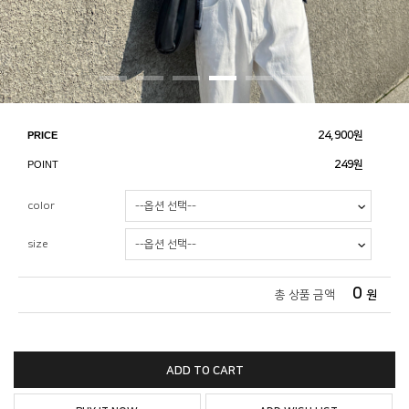
PRICE
24,900
원
POINT
249원
color
size
0
총 상품 금액
원
ADD TO CART