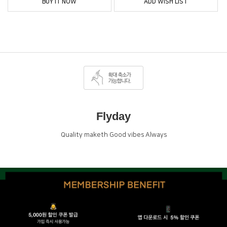
BUY IT NOW
ADD WISH LIST
Flyday
Quality maketh Good vibes Always