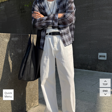
TOP
END
Quick
Menu