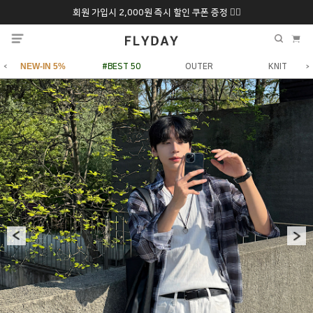
회원 가입시 2,000원 즉시 할인 쿠폰 증정 ❤️‍🔥
추석 특별 할인 10~
ONLY 7일간!
20% 9/6 화 ~ 9/12월
NEW-IN 5%
#BEST 50
OUTER
KNIT