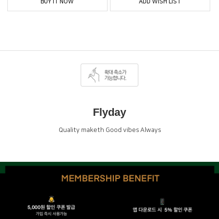
BUY IT NOW
ADD WISH LIST
Flyday
Quality maketh Good vibes Always