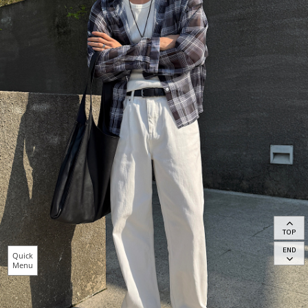
TOP
END
Quick
Menu