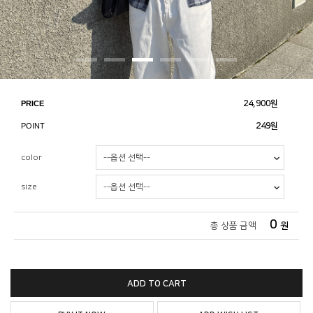
PRICE
24,900
원
POINT
249원
color
size
0
총 상품 금액
원
ADD TO CART