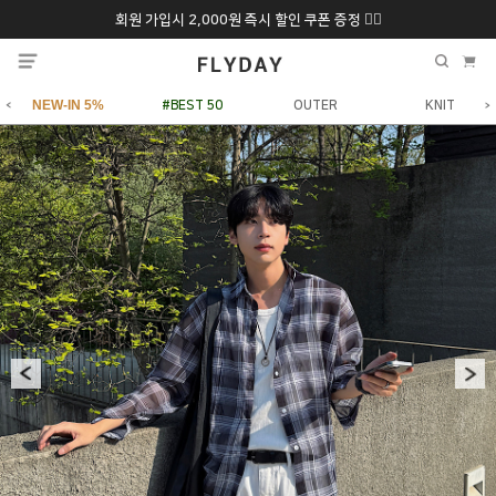
회원 가입시 2,000원 즉시 할인 쿠폰 증정 ❤️‍🔥
추석 특별 할인 10~
ONLY 7일간!
20% 9/6 화 ~ 9/12월
NEW-IN 5%
#BEST 50
OUTER
KNIT