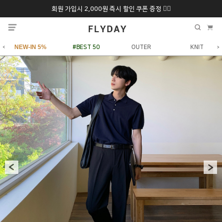
회원 가입시 2,000원 즉시 할인 쿠폰 증정 ❤️‍🔥
추석 특별 할인 10~
ONLY 7일간!
20% 9/6 화 ~ 9/12월
NEW-IN 5%
#BEST 50
OUTER
KNIT