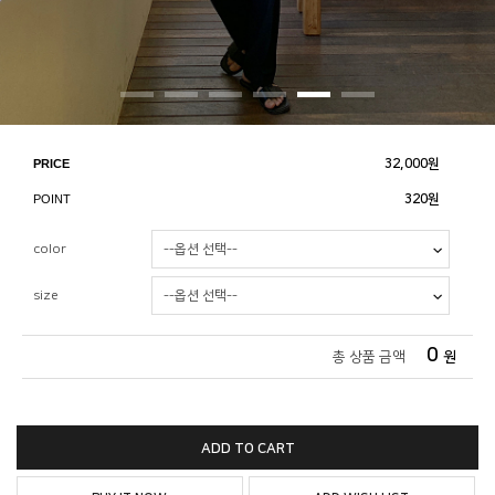
PRICE
32,000
원
POINT
320원
color
size
0
총 상품 금액
원
ADD TO CART