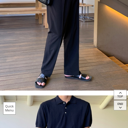
TOP
END
Quick
Menu