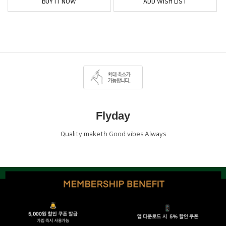
BUY IT NOW
ADD WISH LIST
Flyday
Quality maketh Good vibes Always