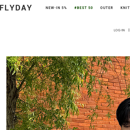
NEW-IN 5%
#BEST 50
OUTER
KNIT
|
LOG-IN