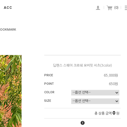
ACC
|
(
0
)
|
BOOKMARK
딥헨스 스퀘어 크로쉐 오버핏 셔츠(3color)
PRICE
65,000원
POINT
650원
COLOR
SIZE
0
총 상품 금액
원