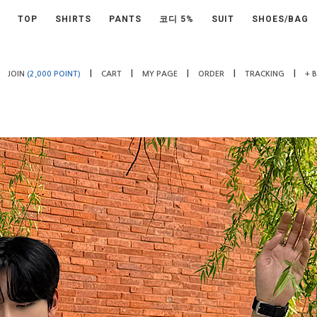
TOP
SHIRTS
PANTS
코디 5%
SUIT
SHOES/BAG
|
|
|
|
|
JOIN
(2,000 POINT)
CART
MY PAGE
ORDER
TRACKING
+ 