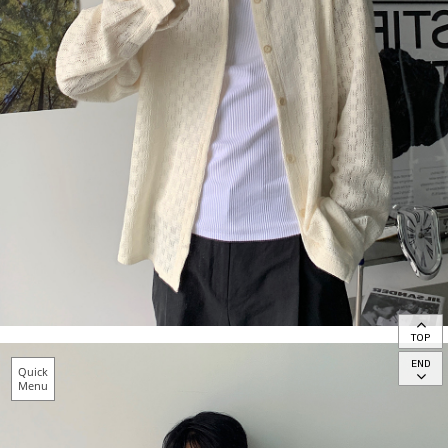
TOP
END
Quick
Menu