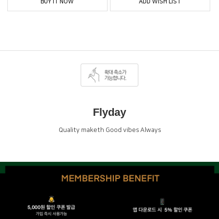
BUY IT NOW
ADD WISH LIST
Flyday
Quality maketh Good vibes Always