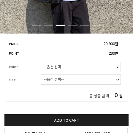
PRICE
29,900
원
POINT
299원
color
size
0
총 상품 금액
원
ADD TO CART