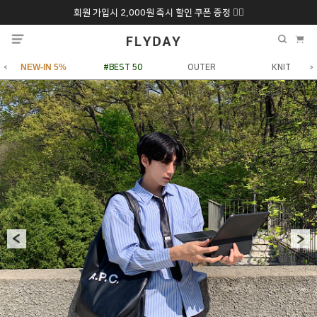
회원 가입시 2,000원 즉시 할인 쿠폰 증정 ❤️‍🔥
추석 특별 할인 10~
ONLY 7일간!
20% 9/6 화 ~ 9/12월
NEW-IN 5%
#BEST 50
OUTER
KNIT