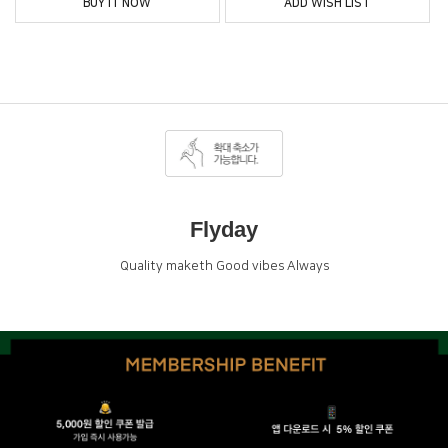
BUY IT NOW
ADD WISH LIST
Flyday
Quality maketh Good vibes Always