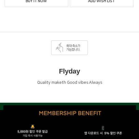
BUY IT NOW
ADD WISH LIST
Flyday
Quality maketh Good vibes Always