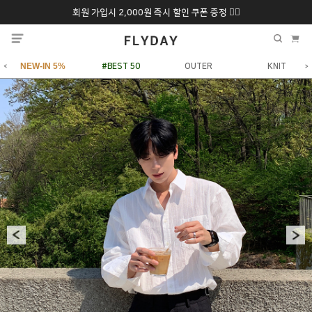
회원 가입시 2,000원 즉시 할인 쿠폰 증정 ❤️‍🔥
추석 특별 할인 10~
ONLY 7일간!
20% 9/6 화 ~ 9/12월
NEW-IN 5%
#BEST 50
OUTER
KNIT