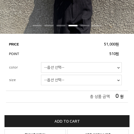
PRICE
51,000
원
POINT
510원
color
size
0
총 상품 금액
원
ADD TO CART