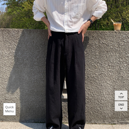
TOP
END
Quick
Menu