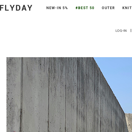
NEW-IN 5%
#BEST 50
OUTER
KNIT
|
LOG-IN