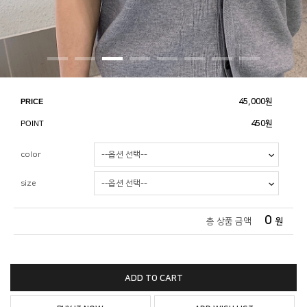
PRICE
45,000
원
POINT
450원
color
size
0
총 상품 금액
원
ADD TO CART