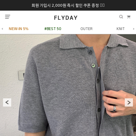
회원 가입시 2,000원 즉시 할인 쿠폰 증정 ❤️‍🔥
추석 특별 할인 10~
ONLY 7일간!
20% 9/6 화 ~ 9/12월
NEW-IN 5%
#BEST 50
OUTER
KNIT