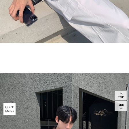
TOP
END
Quick
Menu