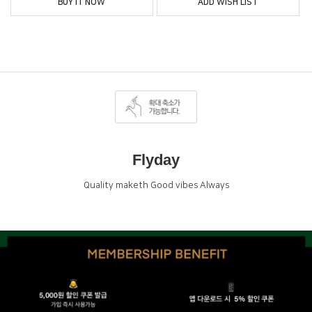
BUY IT NOW
ADD WISH LIST
Flyday
Quality maketh Good vibes Always