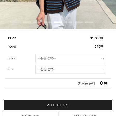
PRICE
31,000
원
POINT
310원
color
size
0
총 상품 금액
원
ADD TO CART