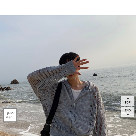
TOP
END
Quick
Menu