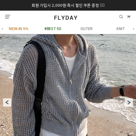
회원 가입시 2,000원 즉시 할인 쿠폰 증정 ❤️‍🔥
추석 특별 할인 10~
ONLY 7일간!
20% 9/6 화 ~ 9/12월
NEW-IN 5%
#BEST 50
OUTER
KNIT