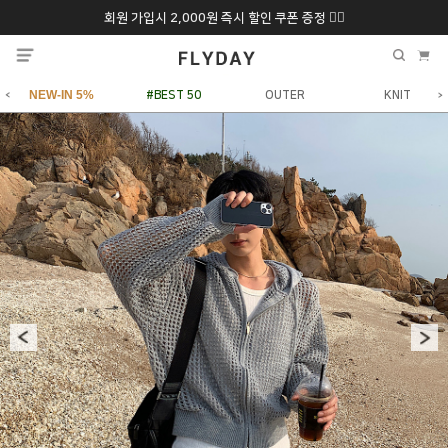
회원 가입시 2,000원 즉시 할인 쿠폰 증정 ❤️‍🔥
추석 특별 할인 10~
ONLY 7일간!
20% 9/6 화 ~ 9/12월
NEW-IN 5%
#BEST 50
OUTER
KNIT