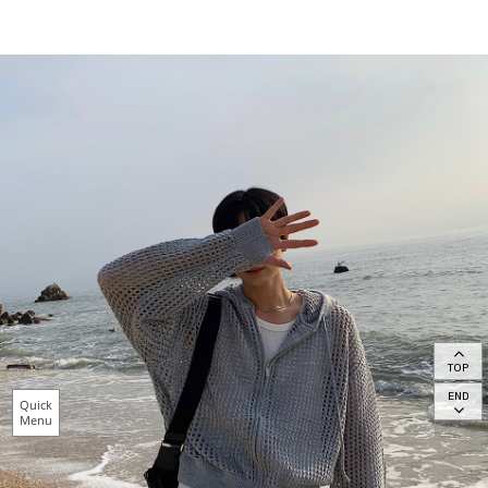
TOP
END
Quick
Menu