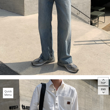
TOP
END
Quick
Menu