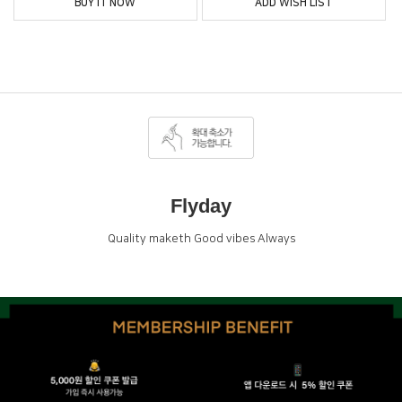
BUY IT NOW
ADD WISH LIST
Flyday
Quality maketh Good vibes Always