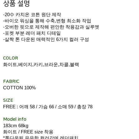
상품 설명
-20수 카치온 코튼 원단 제작
-바이오 워싱을 통해 수축,변형 최소화 작업
-오버한 핏으로 제작해 편안한 착용감과 실루엣
-포켓 부분 레더 패치 디테일
-살짝 톤 다운된 매력적인 6가지 컬러 구성
COLOR
화이트,베이지,카키,브라운,차콜,블랙
FABRIC
COTTON 100%
SIZE
FREE : 어깨 58 / 가슴 66 / 소매 59 / 총장 78
Model info
183cm 68kg
화이트 / FREE size 착용
*톤다운된 은은한 컬러감에 레더패치