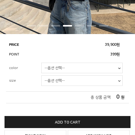
PRICE
39,900
원
POINT
399원
color
size
0
총 상품 금액
원
ADD TO CART