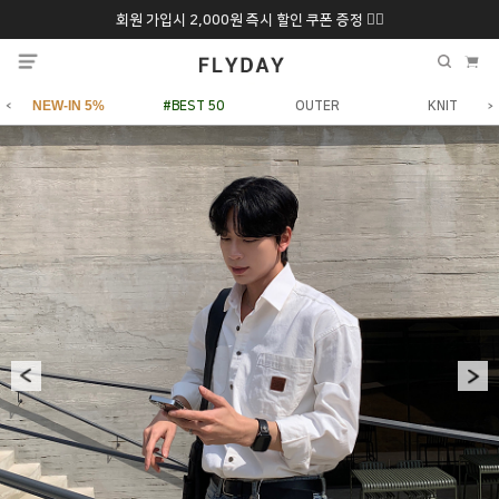
회원 가입시 2,000원 즉시 할인 쿠폰 증정 ❤️‍🔥
추석 특별 할인 10~
ONLY 7일간!
20% 9/6 화 ~ 9/12월
NEW-IN 5%
#BEST 50
OUTER
KNIT