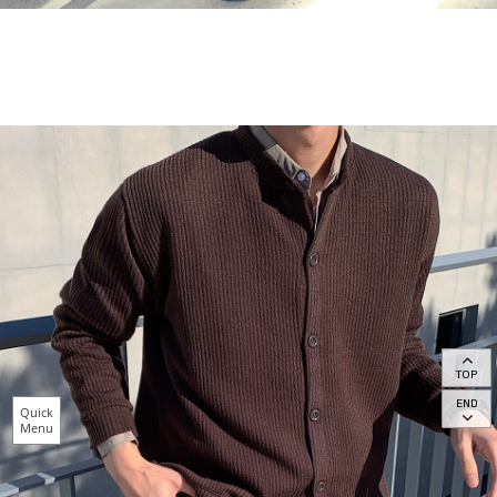
TOP
END
Quick
Menu