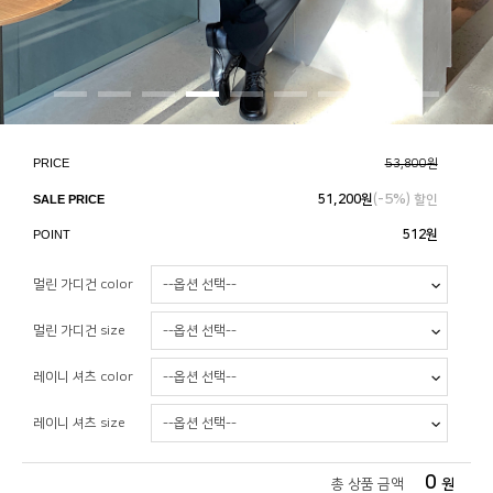
PRICE
53,800원
5%
SALE PRICE
51,200
원
(-
) 할인
POINT
512원
멀린 가디건 color
멀린 가디건 size
레이니 셔츠 color
레이니 셔츠 size
0
총 상품 금액
원