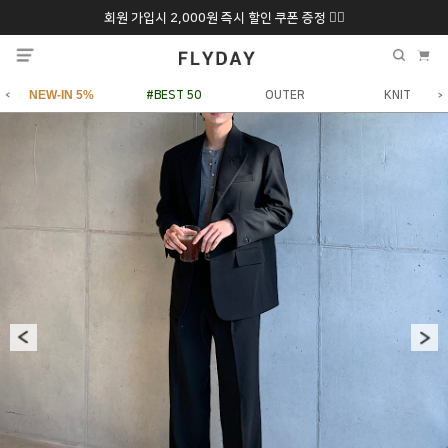
회원 가입시 2,000원 즉시 할인 쿠폰 증정 ❤️‍🔥
추석 특별 할인 10~
ONLY 7일간!
20% 9/6 화 ~ 9/12월
NEW-IN 5%
#BEST 50
OUTER
KNIT