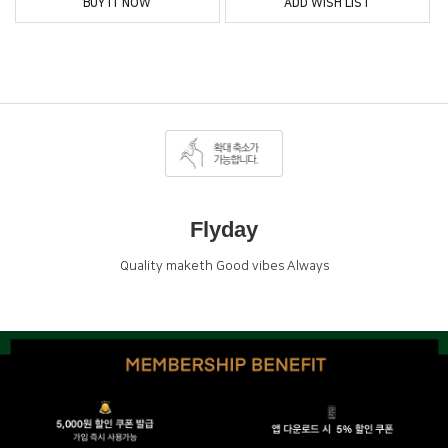
BUY IT NOW
ADD WISH LIST
Flyday
Quality maketh Good vibes Always