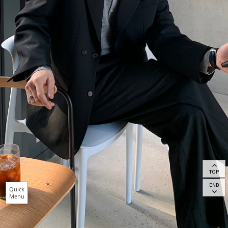
TOP
END
Quick
Menu