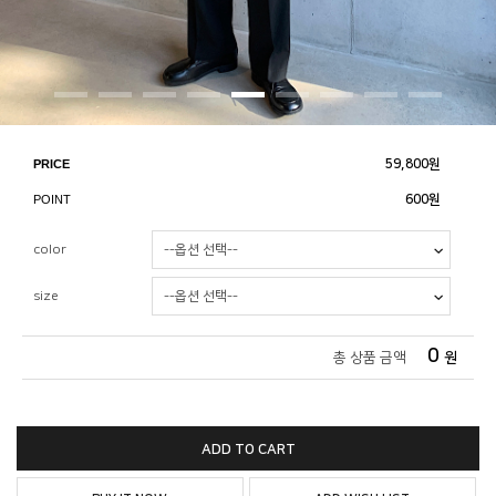
PRICE
59,800
원
POINT
600원
color
size
0
총 상품 금액
원
ADD TO CART