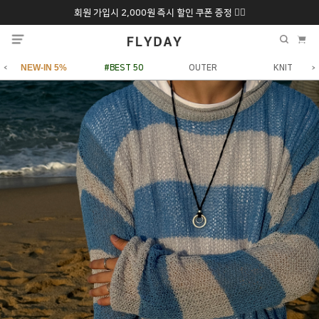
회원 가입시 2,000원 즉시 할인 쿠폰 증정 ❤️‍🔥
추석 특별 할인 10~
ONLY 7일간!
20% 9/6 화 ~ 9/12월
NEW-IN 5%
#BEST 50
OUTER
KNIT