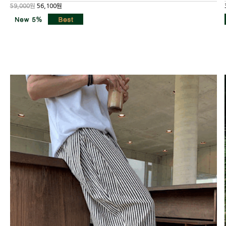
59,000
원
56,100원