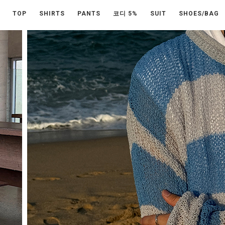
TOP
SHIRTS
PANTS
코디 5%
SUIT
SHOES/BAG