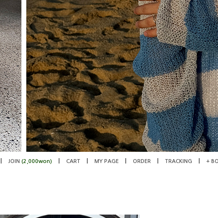
|
|
|
|
|
|
JOIN
(2,000won)
CART
MY PAGE
ORDER
TRACKING
+ B