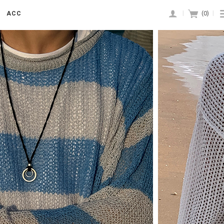
ACC
|
(
0
)
|
/>