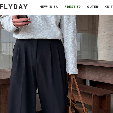
NEW-IN 5%
#BEST 50
OUTER
KNIT
/>