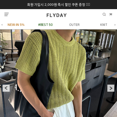
회원 가입시 2,000원 즉시 할인 쿠폰 증정 ❤️‍🔥
추석 특별 할인 10~
ONLY 7일간!
20% 9/6 화 ~ 9/12월
NEW-IN 5%
#BEST 50
OUTER
KNIT