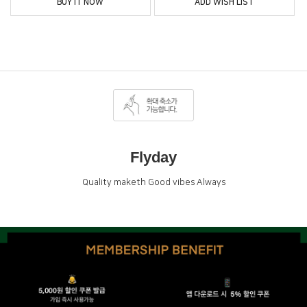
BUY IT NOW
ADD WISH LIST
Flyday
Quality maketh Good vibes Always