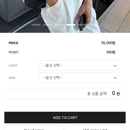
PRICE
36,000
원
POINT
360원
color
size
0
총 상품 금액
원
ADD TO CART