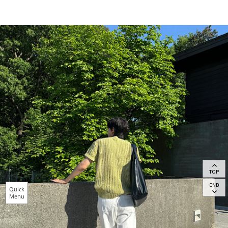
TOP
END
Quick
Menu