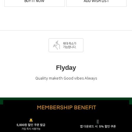
BUY IT NOW
ADD WISH LIST
Flyday
Quality maketh Good vibes Always