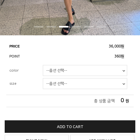
PRICE
36,000
원
POINT
360원
color
size
0
총 상품 금액
원
ADD TO CART