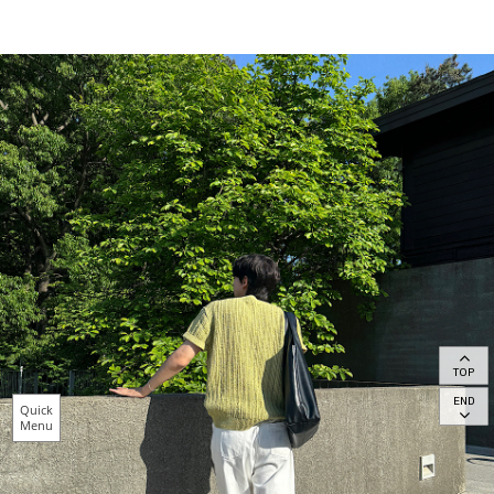
TOP
END
Quick
Menu