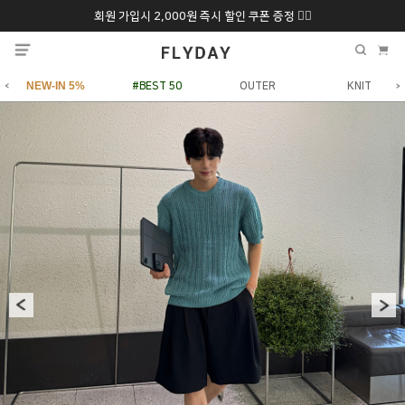
회원 가입시 2,000원 즉시 할인 쿠폰 증정 ❤️‍🔥
추석 특별 할인 10~
ONLY 7일간!
20% 9/6 화 ~ 9/12월
NEW-IN 5%
#BEST 50
OUTER
KNIT