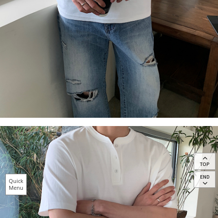
TOP
END
Quick
Menu