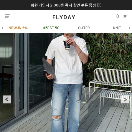
회원 가입시 2,000원 즉시 할인 쿠폰 증정 ❤️‍🔥
추석 특별 할인 10~
ONLY 7일간!
20% 9/6 화 ~ 9/12월
NEW-IN 5%
#BEST 50
OUTER
KNIT