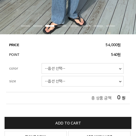
PRICE
54,000
원
POINT
540원
color
size
0
총 상품 금액
원
ADD TO CART