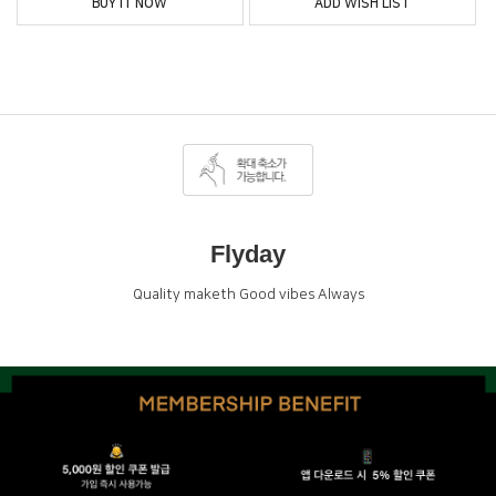
BUY IT NOW
ADD WISH LIST
Flyday
Quality maketh Good vibes Always