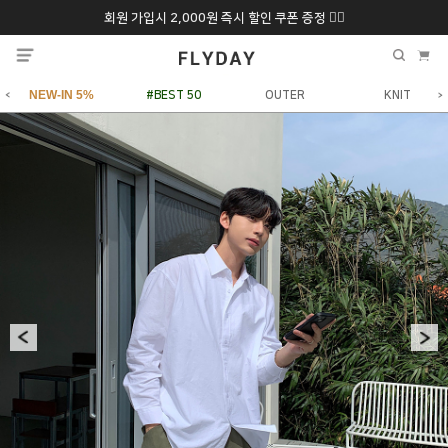
회원 가입시 2,000원 즉시 할인 쿠폰 증정 ❤️‍🔥
추석 특별 할인 10~
ONLY 7일간!
20% 9/6 화 ~ 9/12월
NEW-IN 5%
#BEST 50
OUTER
KNIT