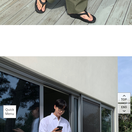
TOP
END
Quick
Menu