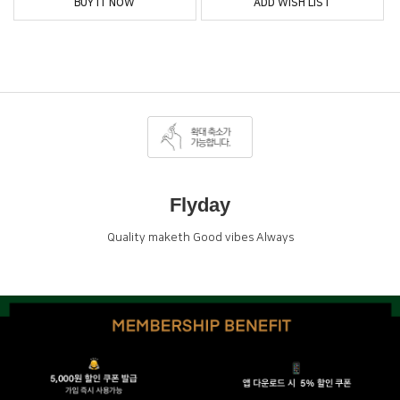
BUY IT NOW
ADD WISH LIST
Flyday
Quality maketh Good vibes Always