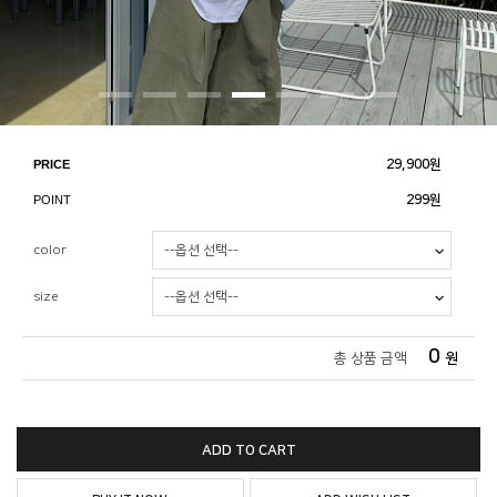
PRICE
29,900
원
POINT
299원
color
size
0
총 상품 금액
원
ADD TO CART