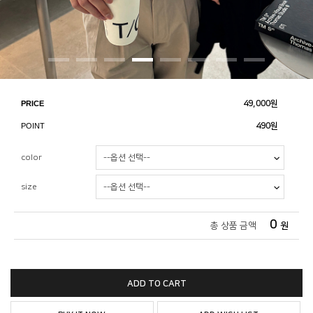
PRICE
49,000
원
POINT
490원
color
size
0
총 상품 금액
원
ADD TO CART