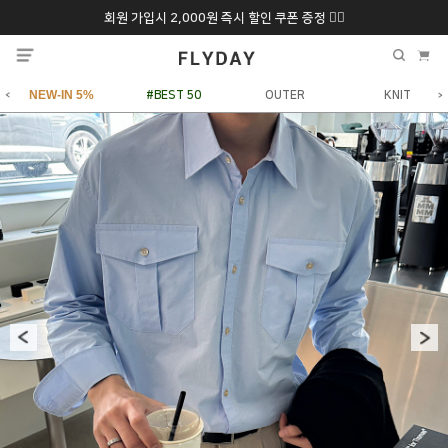
회원 가입시 2,000원 즉시 할인 쿠폰 증정 ❤️‍🔥
추석 특별 할인 10~
ONLY 7일간!
20% 9/6 화 ~ 9/12월
NEW-IN 5%
#BEST 50
OUTER
KNIT