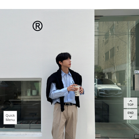
TOP
END
Quick
Menu