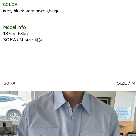
COLOR
ivroy,black,sora,brwon,beige
Model info
183cm 68kg
SORA / M size 착용
SORA
SIZE / M