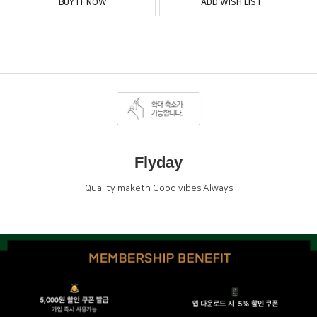
BUY IT NOW
ADD WISH LIST
Flyday
Quality maketh Good vibes Always