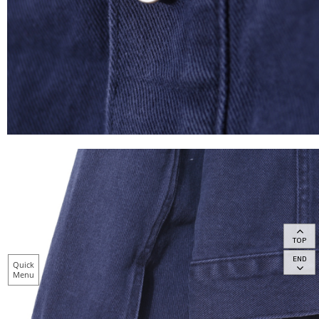
TOP
END
Quick
Menu