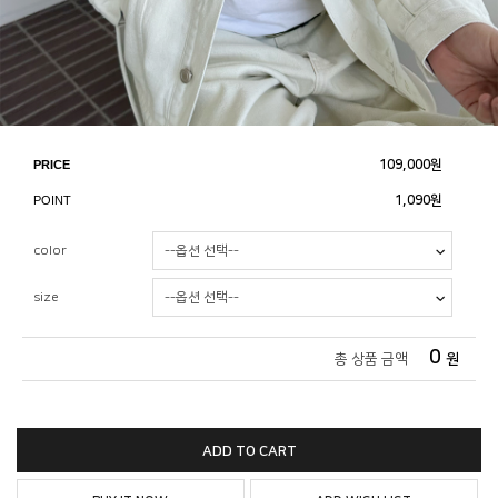
PRICE
109,000
원
POINT
1,090원
color
size
0
총 상품 금액
원
ADD TO CART