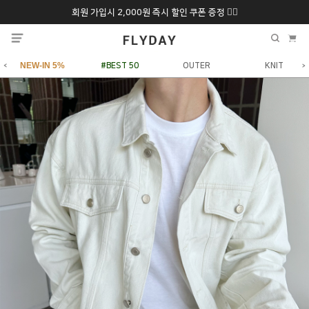
회원 가입시 2,000원 즉시 할인 쿠폰 증정 ❤️‍🔥
추석 특별 할인 10~
ONLY 7일간!
20% 9/6 화 ~ 9/12월
NEW-IN 5%
#BEST 50
OUTER
KNIT