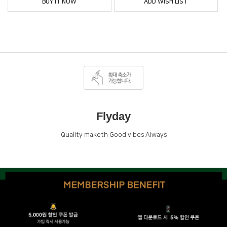
BUY IT NOW
ADD WISH LIST
Flyday
Quality maketh Good vibes Always