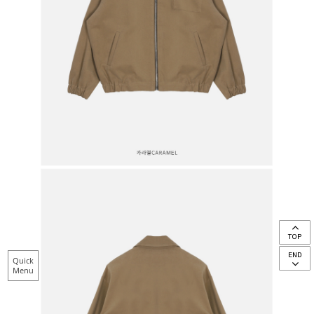
TOP
END
Quick
Menu