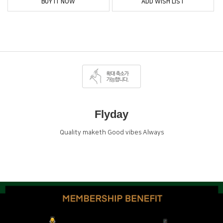
BUY IT NOW
ADD WISH LIST
Flyday
Quality maketh Good vibes Always