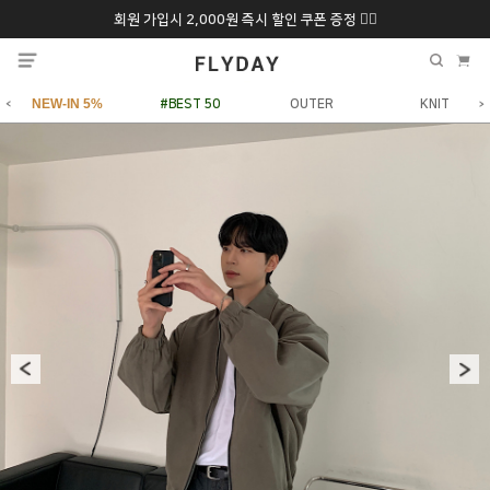
회원 가입시 2,000원 즉시 할인 쿠폰 증정 ❤️‍🔥
추석 특별 할인 10~
ONLY 7일간!
20% 9/6 화 ~ 9/12월
NEW-IN 5%
#BEST 50
OUTER
KNIT