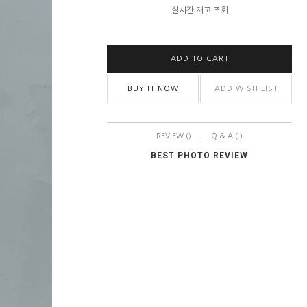
실시간 재고 조회
ADD TO CART
BUY IT NOW
ADD WISH LIST
|
REVIEW ()
Q & A ( )
BEST PHOTO REVIEW