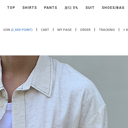
TOP
SHIRTS
PANTS
코디 5%
SUIT
SHOES/BAG
|
|
|
|
|
JOIN
(2,000 POINT)
CART
MY PAGE
ORDER
TRACKING
+ 