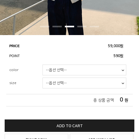
PRICE
59,000
원
POINT
590원
color
size
0
총 상품 금액
원
ADD TO CART