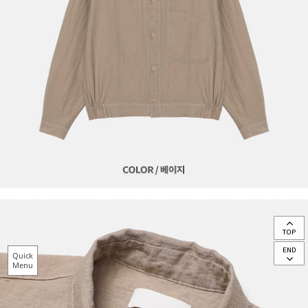
TOP
END
Quick
Menu