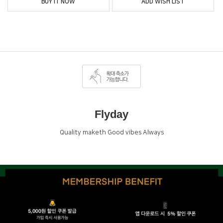
BUY IT NOW
ADD WISH LIST
Flyday
Quality maketh Good vibes Always