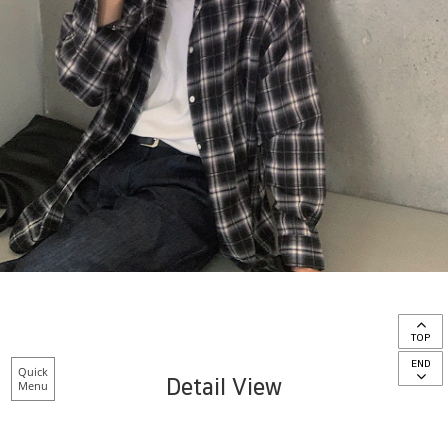
TOP
END
Quick
Detail View
Menu