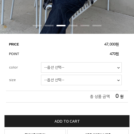
PRICE
47,000
원
POINT
470원
color
size
0
총 상품 금액
원
ADD TO CART