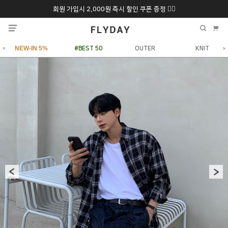
회원 가입시 2,000원 즉시 할인 쿠폰 증정 ❤️‍🔥
추석 특별 할인 10~
ONLY 7일간!
20% 9/6 화 ~ 9/12월
NEW-IN 5%
#BEST 50
OUTER
KNIT