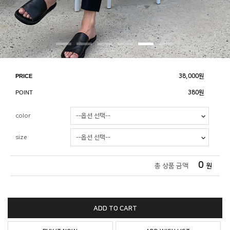
PRICE
38,000
원
POINT
380원
color
size
0
총 상품 금액
원
ADD TO CART