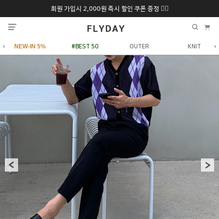
회원 가입시 2,000원 즉시 할인 쿠폰 증정 ❤️‍🔥
추석 특별 할인 10~
ONLY 7일간!
20% 9/6 화 ~ 9/12월
NEW-IN 5%
#BEST 50
OUTER
KNIT