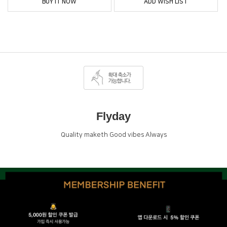
BUY IT NOW
ADD WISH LIST
Flyday
Quality maketh Good vibes Always