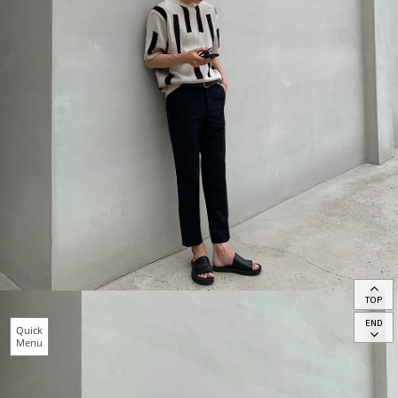
TOP
END
Quick
Menu