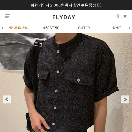
회원 가입시 2,000원 즉시 할인 쿠폰 증정 ❤️‍🔥
추석 특별 할인 10~
ONLY 7일간!
20% 9/6 화 ~ 9/12월
NEW-IN 5%
#BEST 50
OUTER
KNIT