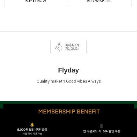
BUY IT NOW
ADD WISH LIST
Flyday
Quality maketh Good vibes Always