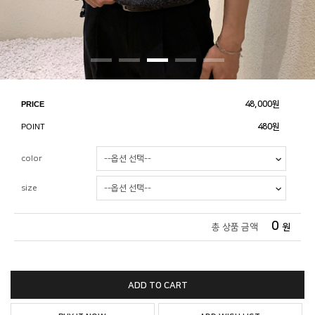
PRICE
48,000
원
POINT
480원
color
size
0
총 상품 금액
원
ADD TO CART