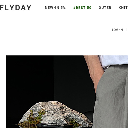
NEW-IN 5%
#BEST 50
OUTER
KNIT
|
LOG-IN