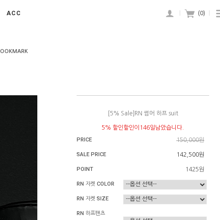
ACC
|
(
0
)
|
BOOKMARK
[5% Sale]RN 썸머 하프 suit
5% 할인할인이146일남았습니다.
PRICE
150,000원
SALE PRICE
142,500원
POINT
1425원
RN 자켓 COLOR
RN 자켓 SIZE
RN 하프팬츠