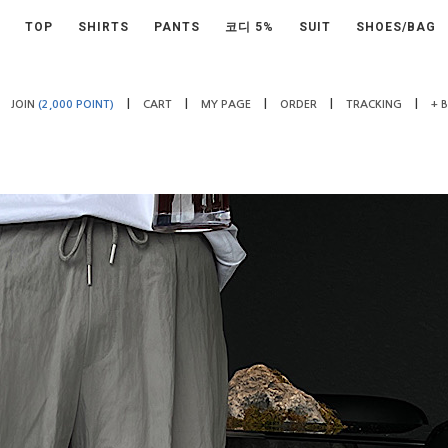
TOP
SHIRTS
PANTS
코디 5%
SUIT
SHOES/BAG
|
|
|
|
|
JOIN
(2,000 POINT)
CART
MY PAGE
ORDER
TRACKING
+ 