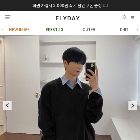
회원 가입시 2,000원 즉시 할인 쿠폰 증정 ❤️‍🔥
추석 특별 할인 10~
ONLY 7일간!
20% 9/6 화 ~ 9/12월
NEW-IN 5%
#BEST 50
OUTER
KNIT