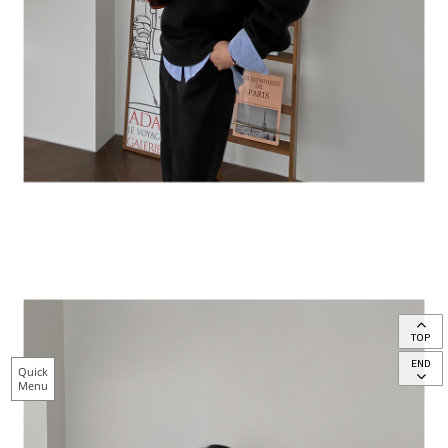
TOP
END
Quick
Menu