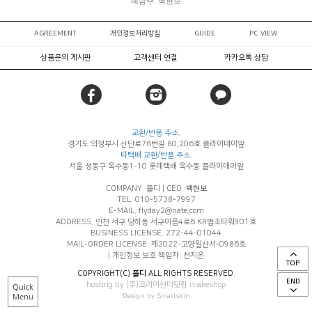
예금주: 백현보
AGREEMENT
개인정보처리방침
GUIDE
PC VIEW
상품문의 게시판
고객센터 연결
카카오톡 상담
교환/반품 주소.
경기도 의정부시 산단로76번길 80,206호 플라이데이앞
타택배 교환/반품 주소.
서울 성동구 옥수동1-10 롯데택배 옥수동 플라이데이앞
COMPANY. 플디
|
CEO.
백현보
TEL. 010-5738-7997
E-MAIL. flyday2@nate.com
ADDRESS. 인천 서구 당하동 서구이음4로6 KR법조타워901호
BUSINESS LICENSE. 272-44-01044
MAIL-ORDER LICENSE. 제2022-고양일산서-0986호
|
개인정보 보호 책임자. 천지은
TOP
COPYRIGHT(C)
플디
ALL RIGHTS RESERVED.
END
hosting by (주)코리아센터닷컴 makeshop
Quick
Menu