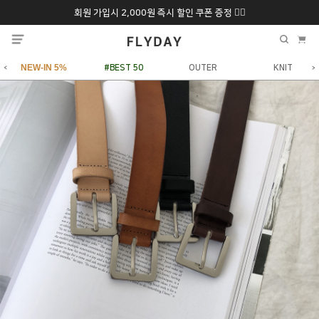
회원 가입시 2,000원 즉시 할인 쿠폰 증정 ❤️‍🔥
추석 특별 할인 10~
ONLY 7일간!
20% 9/6 화 ~ 9/12월
NEW-IN 5%
#BEST 50
OUTER
KNIT