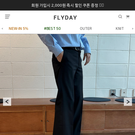
회원 가입시 2,000원 즉시 할인 쿠폰 증정 ❤️‍🔥
추석 특별 할인 10~
ONLY 7일간!
20% 9/6 화 ~ 9/12월
NEW-IN 5%
#BEST 50
OUTER
KNIT