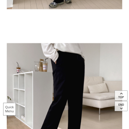
TOP
END
Quick
Menu