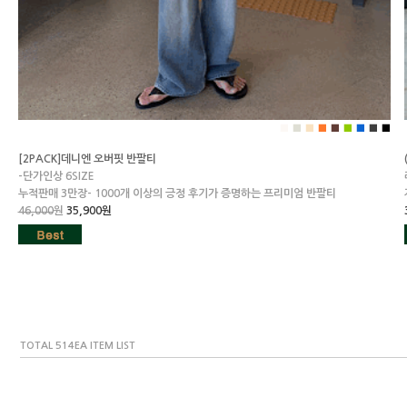
■
■
■
■
■
■
■
■
■
[2PACK]데니엔 오버핏 반팔티
-단가인상 6SIZE
누적판매 3만장- 1000개 이상의 긍정 후기가 증명하는 프리미엄 반팔티
46,000
원
35,900원
TOTAL
514
EA ITEM LIST