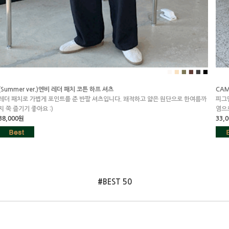
■
■
■
■
■
■
(Summer ver.)엔비 레더 패치 코튼 하프 셔츠
CAM
레더 패치로 가볍게 포인트를 준 반팔 셔츠입니다. 쾌적하고 얇은 원단으로 한여름까
피그
지 쭉 즐기기 좋아요 :)
염으로
38,000원
33,
#BEST 50