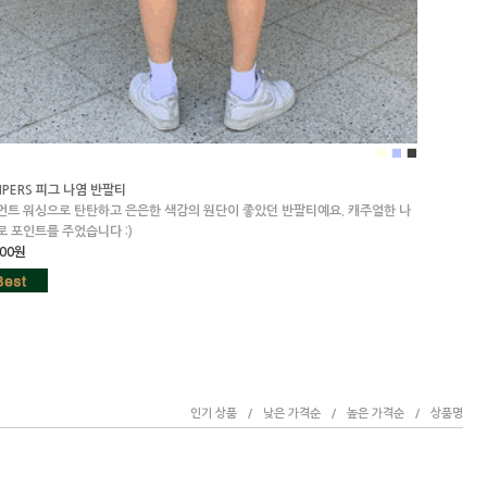
■
■
■
PERS 피그 나염 반팔티
먼트 워싱으로 탄탄하고 은은한 색감의 원단이 좋았던 반팔티예요. 캐주얼한 나
 포인트를 주었습니다 :)
000원
인기 상품
/
낮은 가격순
/
높은 가격순
/
상품명