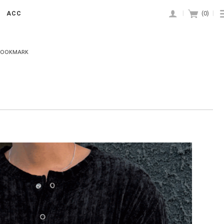
ACC
|
(
0
)
|
BOOKMARK