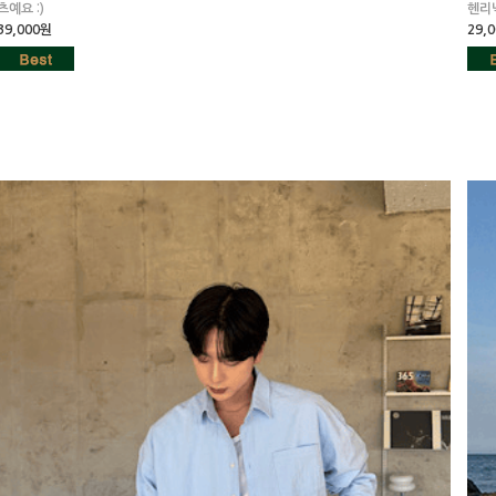
츠예요 :)
헨리
39,000원
29,