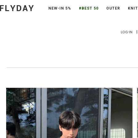
NEW-IN 5%
#BEST 50
OUTER
KNIT
|
LOG-IN