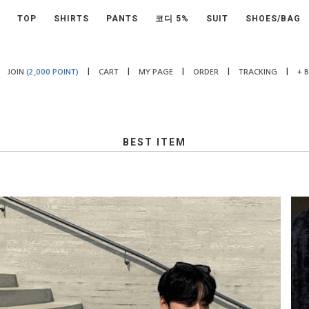
TOP
SHIRTS
PANTS
코디 5%
SUIT
SHOES/BAG
|
|
|
|
|
JOIN
(2,000 POINT)
CART
MY PAGE
ORDER
TRACKING
+ 
BEST ITEM