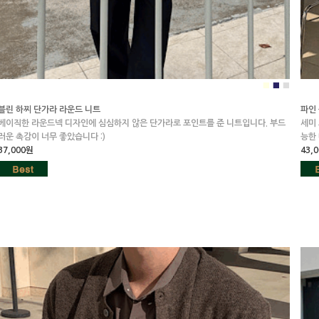
■
■
■
블린 하찌 단가라 라운드 니트
파인 
베이직한 라운드넥 디자인에 심심하지 않은 단가라로 포인트를 준 니트입니다. 부드
세미
러운 촉감이 너무 좋았습니다 :)
능한
37,000원
43,