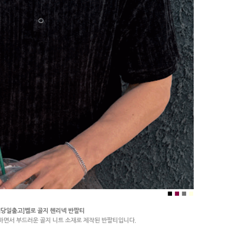
■
■
■
■
랙당일출고]벨로 골지 헨리넥 반팔티
하면서 부드러운 골지 니트 소재로 제작된 반팔티입니다.