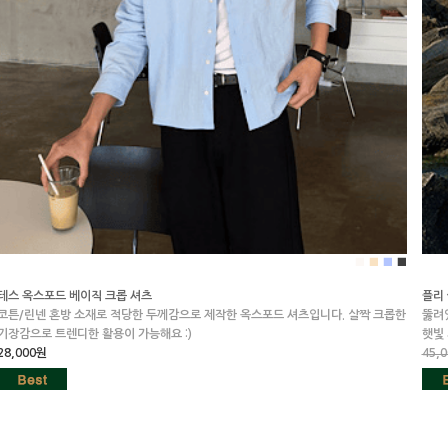
■
■
■
■
테스 옥스포드 베이직 크롭 셔츠
플리
코튼/린넨 혼방 소재로 적당한 두께감으로 제작한 옥스포드 셔츠입니다. 살짝 크롭한
뚫려
기장감으로 트렌디한 활용이 가능해요 :)
햇빛 
28,000원
45,0