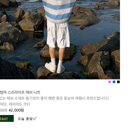
■
■
■
 썸머 스프라이프 매쉬 니트
있는 매쉬 소재로 통기성이 좋아 해변 혹은 동남아 여행시 추천드립니다:)
차단, 레이어드 코디
00
원
42,000원