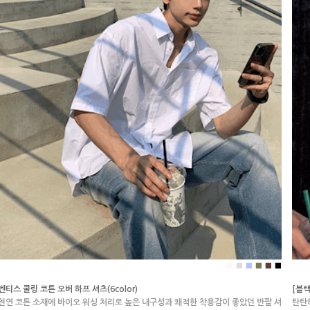
■
■
■
■
■
■
벤티스 쿨링 코튼 오버 하프 셔츠(6color)
[블
천연 코튼 소재에 바이오 워싱 처리로 높은 내구성과 쾌적한 착용감이 좋았던 반팔 셔
탄탄